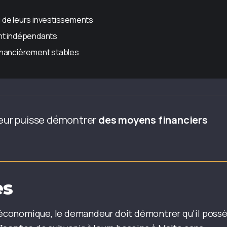
 de leurs investissements
ent indépendants
inancièrement stables
deur puisse démontrer
des moyens financiers
es
ce économique, le demandeur doit démontrer qu'il poss