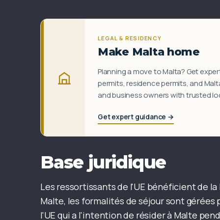
LEGAL & RESIDENCY
Make Malta home
Planning a move to Malta? Get expert
permits, residence permits, and Mal
and business owners with trusted loca
Get expert guidance →
Base juridique
Les ressortissants de l'UE bénéficient de la
Malte, les formalités de séjour sont gérées 
l'UE qui a l'intention de résider à Malte pen