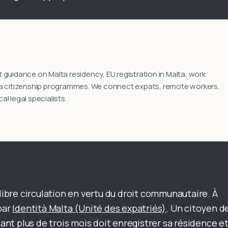
 guidance on Malta residency, EU registration in Malta, work
ta citizenship programmes. We connect expats, remote workers,
l legal specialists.
 libre circulation en vertu du droit communautaire. À
par
Identità Malta (Unité des expatriés)
. Un citoyen d
dant plus de trois mois doit enregistrer sa résidence e