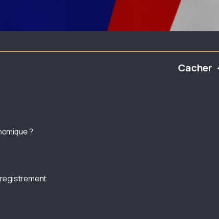
Cacher
onomique ?
nregistrement