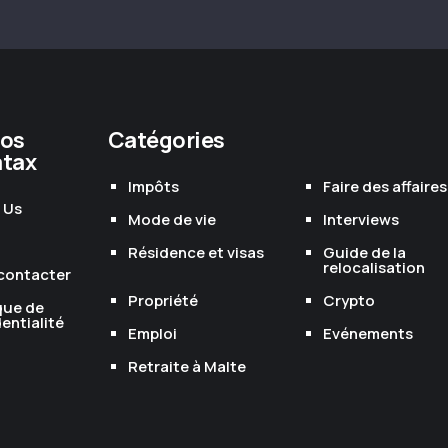
pos
Catégories
atax
Impôts
Faire des affaires
 Us
Mode de vie
Interviews
Résidence et visas
Guide de la
relocalisation
contacter
Propriété
Crypto
que de
entialité
Emploi
Evénements
Retraite à Malte