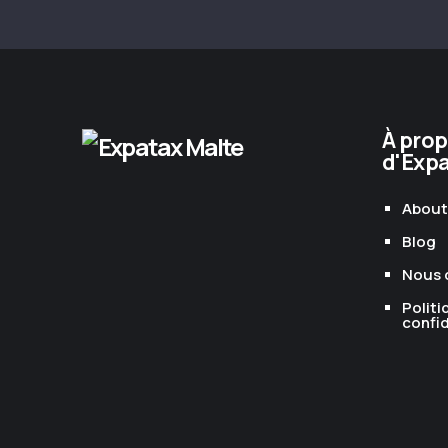
À pro
d'Exp
About
Blog
Nous 
Politi
confid