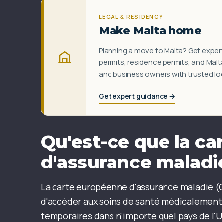
LEGAL & RESIDENCY
Make Malta home
Planning a move to Malta? Get expert
permits, residence permits, and Mal
and business owners with trusted loca
Get expert guidance →
Qu'est-ce que la c
d'assurance maladi
La carte européenne d'assurance maladie 
d'accéder aux soins de santé médicalement né
temporaires dans n'importe quel pays de l'UE