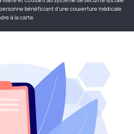
à Malte et cotisant au système de sécurité sociale
 personne bénéficiant d'une couverture médicale
re à la carte.