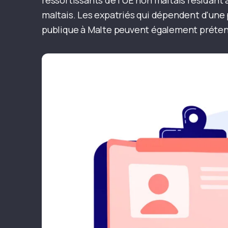
ressortissants de l'UE non maltais résidant 
maltais. Les expatriés qui dépendent d'une
publique à Malte peuvent également prétend