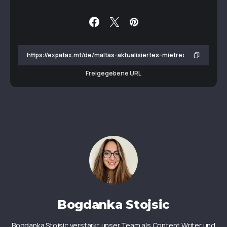
Freigegebene URL
Bogdanka Stojsic
Bogdanka Stojsic verstärkt unser Team als Content Writer und