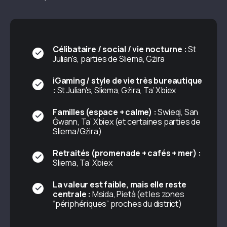
Célibataire / social / vie nocturne :
St
Julian's, parties de Sliema, Gżira
iGaming / style de vie très bureautique
:
St Julian's, Sliema, Gżira, Ta’ Xbiex
Familles (espace + calme) :
Swieqi, San
Ġwann, Ta’ Xbiex (et certaines parties de
Sliema/Gżira)
Retraités (promenade + cafés + mer) :
Sliema, Ta’ Xbiex
La valeur est faible, mais elle reste
centrale :
Msida, Pietà (et les zones
“périphériques” proches du district)