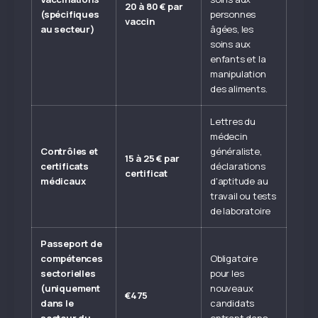
20 à 80 € par
(spécifiques
personnes
vaccin
au secteur)
âgées, les
soins aux
enfants et la
manipulation
des aliments.
Lettres du
médecin
Contrôles et
généraliste,
15 à 25 € par
certificats
déclarations
certificat
médicaux
d'aptitude au
travail ou tests
de laboratoire
Passeport de
compétences
Obligatoire
sectorielles
pour les
(uniquement
nouveaux
€475
dans le
candidats