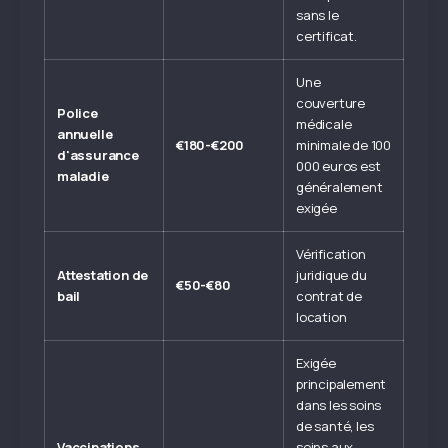
sans le
certificat.
Une
couverture
Police
médicale
annuelle
€180-€200
minimale de 100
d'assurance
000 euros est
maladie
généralement
exigée
Vérification
Attestation de
juridique du
€50-€80
bail
contrat de
location
Exigée
principalement
dans les soins
de santé, les
Vaccinations
soins aux