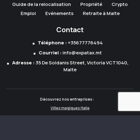
Guide de la relocalisation
Propriété
Crypto
Emploi
Evénements
Retraite à Malte
Contact
Téléphone :
+35677776494
Courriel :
info@expatax.mt
Adresse :
35 De Soldanis Street, Victoria VCT1040,
Malte
Découvrez nos entreprises :
Villes magiques Italie
Villes magiques Albanie
Expatax Albanie
© 2026 Content Ventures Limited. Tous droits réservés.