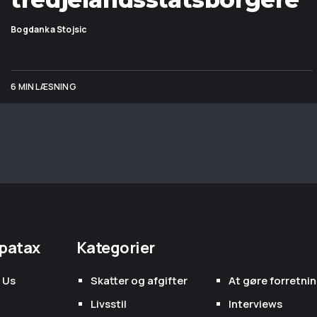
Bogdanka Stojsic
6 MIN LÆSNING
patax
Kategorier
 Us
Skatter og afgifter
At gøre forretni
Livsstil
Interviews