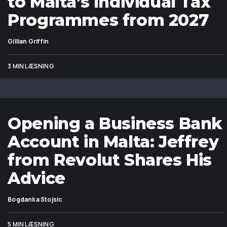
to Malta’s Individual Tax
Programmes from 2027
Gillian Griffin
3 MIN LÆSNING
Opening a Business Bank
Account in Malta: Jeffrey
from Revolut Shares His
Advice
Bogdanka Stojsic
5 MIN LÆSNING