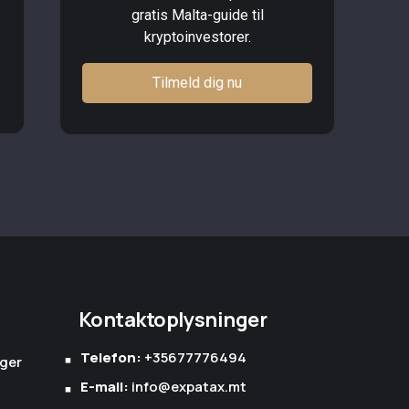
gratis Malta-guide til
kryptoinvestorer.
Tilmeld dig nu
Kontaktoplysninger
Telefon:
+35677776494
nger
E-mail:
info@expatax.mt