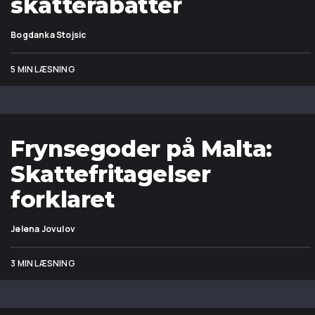
skatterabatter
Bogdanka Stojsic
5 MIN LÆSNING
Frynsegoder på Malta:
Skattefritagelser
forklaret
Jelena Jovulov
3 MIN LÆSNING