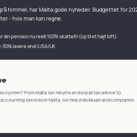
 grå himmel, har Malta gode nyheder. Budgettet for 20
ster - hvis man kan regne.
er din pension nu reelt 100% skattefri (op til et højt loft).
30% lavere end i USA/UK.
we
ax system? From Malta tax returns and expat tax advice to
ccounting services in Malta, we help individuals and companies