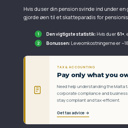
Hvis du ser din pension svinde ind under en
gjorde øen til et skatteparadis for pensioni
Den vigtigste statistik:
Hvis du er
61+
, 
Bonussen:
Leveomkostningerne er ~18-
TAX & ACCOUNTING
Pay only what you o
Need help understanding the Malta t
corporate compliance and business a
stay compliant and tax-efficient.
Get tax advice →