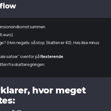
sflow
ensionsindkomst sammen.
36 euro).
ge? (Hvis negativ, så stop. Skatten er €0). Hvis ikke minus
ale satser” ovenfor på
Resterende
.
ten fra skatteregningen.
rklarer, hvor meget
tes: