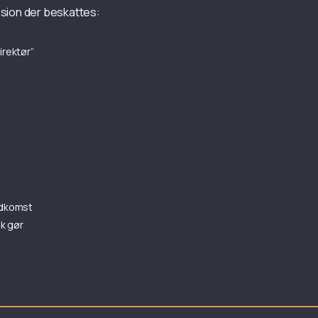
nsion der beskattes:
irektør”
ndkomst
sk gør