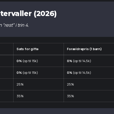
ervaller (2026)
“rest” i trin 4.
Sats for gifte
Forældrepris (1 barn)
0%
(op til 15k)
0%
(op til 14,5k)
0%
(op til 15k)
0%
(op til 14,5k)
25%
25%
35%
35%