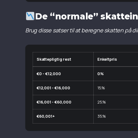
De “normale” skatteint
Brug disse satser til at beregne skatten på din 
Skattepligtig rest
Enkeltpris
€0 - €12,000
0%
€12,001 - €16,000
15%
€16,001 - €60,000
25%
€60,001+
35%