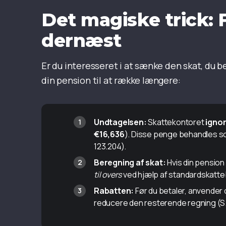
Det magiske trick: F
dernæst
Er du interesseret i at sænke den skat, du bet
din pension til at række længere:
Undtagelsen:
Skattekontoret
igno
€16,636
). Disse penge behandles so
123.204).
Beregning af skat
:
Hvis din pension
til overs
ved hjælp af standardskatte
Rabatten
:
Før du betaler, anvender d
reducere den resterende regning (S.L