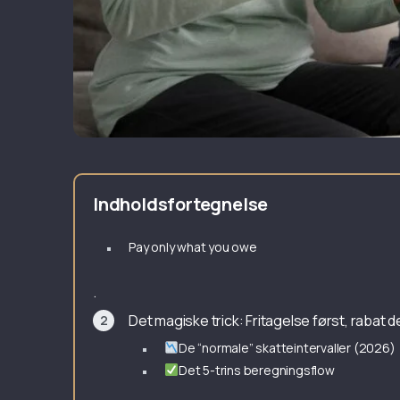
Indholdsfortegnelse
Pay only what you owe
.
Det magiske trick: Fritagelse først, rabat
De “normale” skatteintervaller (2026)
Det 5-trins beregningsflow