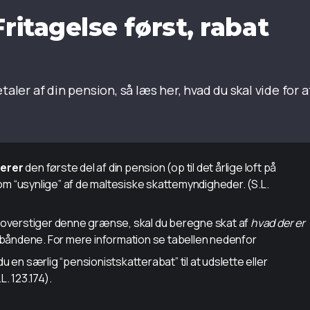
ritagelse først, rabat
aler af din pension, så læs her, hvad du skal vide for a
rerer
den første del af din pension (op til det årlige loft på
m “usynlige” af de maltesiske skattemyndigheder. (S.L.
 overstiger denne grænse, skal du beregne skat af
hvad der er
båndene. For mere information se tabellen nedenfor
u en særlig “pensionistskatterabat” til at udslette eller
. 123.174).