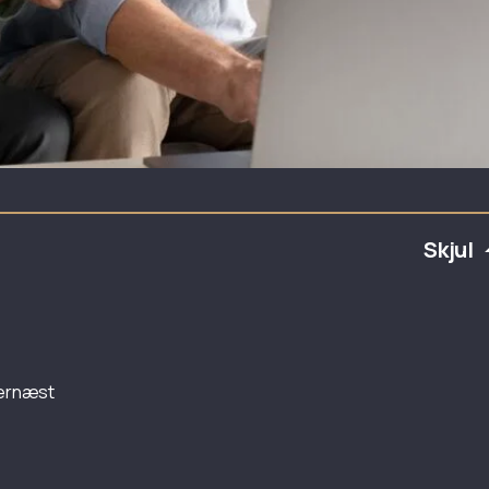
Skjul
 dernæst