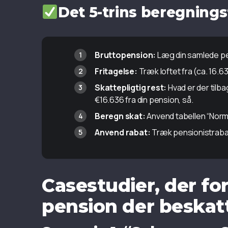
Det 5-trins beregning
Bruttopension:
Læg din samlede p
Fritagelse:
Træk loftet fra (ca. 16.6
Skattepligtig rest:
Hvad er der tilba
€16.636 fra din pension, så.
Beregn skat:
Anvend tabellen “Norm
Anvend rabat:
Træk pensionistrabat
Casestudier, der fo
pension der beskat