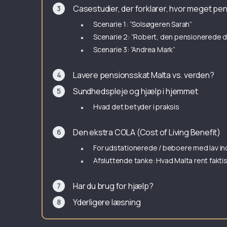
Casestudier, der forklarer, hvor meget pe
Scenarie 1: “Solsøgeren Sarah”
Scenarie 2: “Robert, den pensionerede d
Scenarie 3: “Andrea Mark“
Lavere pensionsskat Malta vs. verden?
Sundhedspleje og hjælp i hjemmet
Hvad det betyder i praksis
Den ekstra COLA (Cost of Living Benefit)
For udstationerede / beboere med lav i
Afsluttende tanke: Hvad Malta rent fakti
Har du brug for hjælp?
Yderligere læsning