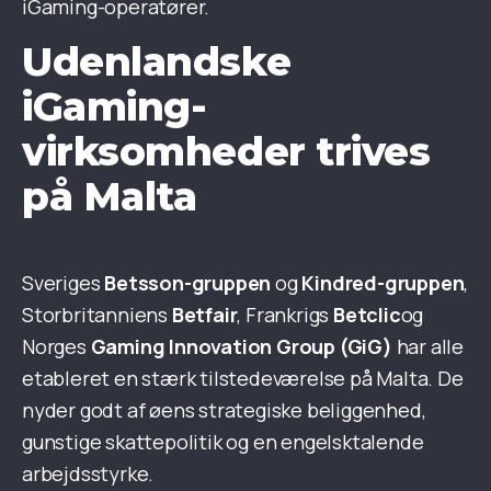
iGaming-operatører.
Udenlandske
iGaming-
virksomheder trives
på Malta
Sveriges
Betsson-gruppen
og
Kindred-gruppen
,
Storbritanniens
Betfair
, Frankrigs
Betclic
og
Norges
Gaming Innovation Group (GiG)
har alle
etableret en stærk tilstedeværelse på Malta. De
nyder godt af øens strategiske beliggenhed,
gunstige skattepolitik og en engelsktalende
arbejdsstyrke.