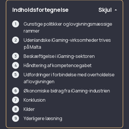
Indholdsfortegnelse
Skjul
Gunstige politikker og lovgivningsmæssige
rammer
Udenlandske iGaming-virksomheder trives
på Malta
Beskæftigelse i iGaming-sektoren
Håndtering af kompetencegabet
Udfordringer i forbindelse med overholdelse
af lovgivningen
Økonomiske bidrag fra iGaming-industrien
Konklusion
Kilder
Yderligere læsning