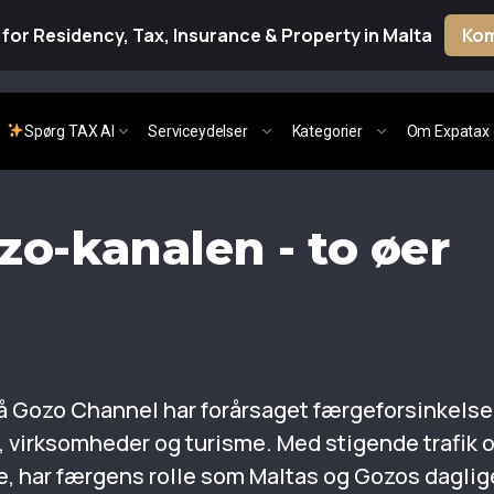
for Residency, Tax, Insurance & Property in Malta
Kom
Spørg TAX AI
Serviceydelser
Kategorier
Om Expatax
zo-kanalen - to øer
på Gozo Channel har forårsaget færgeforsinkelse
e, virksomheder og turisme. Med stigende trafik 
ste, har færgens rolle som Maltas og Gozos daglig