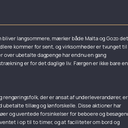
n bliver langsommere, mærker både Malta og Gozo det
ndlere kommer for sent, og virksomheder er tvunget til
ter over ubetalte dagpenge har endnu en gang
rækning er for det daglige liv. Færgen er ikke bare en
 rengøringsfolk, der er ansat af underleverandører, er
ubetalte tillæg og lønforskelle. Disse aktioner har
køer og uventede forsinkelser for beboere og besøgen
entet i op til to timer, og at faciliteter om bord og