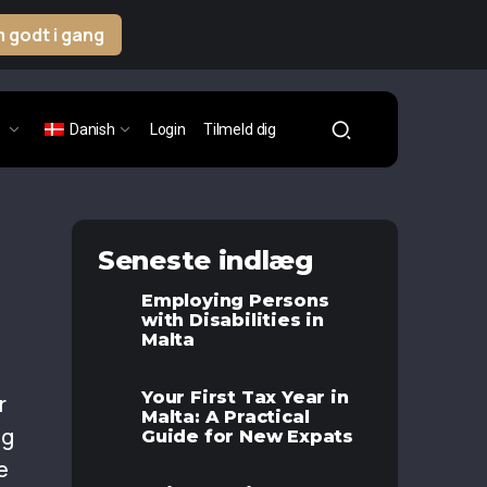
 godt i gang
Danish
Login
Tilmeld dig
Seneste indlæg
Employing Persons
with Disabilities in
Malta
Your First Tax Year in
r
Malta: A Practical
og
Guide for New Expats
e