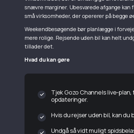
snævre marginer. Ubesvarede afgange kan for
små virksomheder, der opererer på begge øe
Weekendbesøgende bør planlægge i forvejen. 
mere rolige. Rejsende uden bil kan helt und
tillader det.
Hvad du kan gøre
Tjek Gozo Channels live-plan, 
opdateringer.
Hvis du rejser uden bil, kan du
Undgå så vidt muligt spidsbel