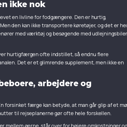
en ikke nok
evet en livline for fodgængere. Den er hurtig,
Men den kan ikke transportere køretøjer, og det er her
renører med værktøj og besøgende med udlejningsbiler
ver hurtigfærgen ofte indstillet, så endnu flere
kanalen. Det er et glimrende supplement, men ikke en
beboere, arbejdere og
n forsinket færge kan betyde, at man går glip af et m
utter til rejseplanerne gør ofte hele forskellen.
er mellem øerne, står over for højere omkostninger o