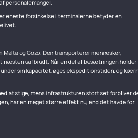
 af personalemangel.
er eneste forsinkelse i terminalerne betyder en
elivet.
 Malta og Gozo. Den transporterer mennesker,
ragt næsten uafbrudt. Når en del af besætningen holder 
er under sin kapacitet, øges ekspeditionstiden, og køer
d at stige, mens infrastrukturen stort set forbliver d
gen, har en meget større effekt nu, end det havde for