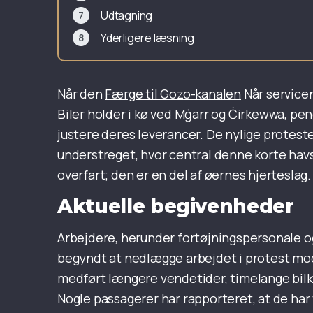
Udtagning
Yderligere læsning
Når den
Færge til Gozo-kanalen
Når service
Biler holder i kø ved Mġarr og Ċirkewwa, pe
justere deres leverancer. De nylige protes
understreget, hvor central denne korte havst
overfart; den er en del af øernes hjerteslag.
Aktuelle begivenheder
Arbejdere, herunder fortøjningspersonale og
begyndt at nedlægge arbejdet i protest mod 
medført længere vendetider, timelange bil
Nogle passagerer har rapporteret, at de har v