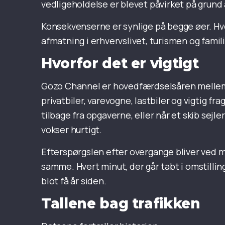
vedligeholdelse er blevet påvirket på grund
Konsekvenserne er synlige på begge øer. Hv
afmatning i erhvervslivet, turismen og famili
Hvorfor det er vigtigt
Gozo Channel er hovedfærdselsåren mellem
privatbiler, varevogne, lastbiler og vigtig f
tilbage fra opgaverne, eller når et skib sejl
vokser hurtigt.
Efterspørgslen efter overgange bliver ved me
samme. Hvert minut, der går tabt i omstillin
blot få år siden.
Tallene bag trafikken