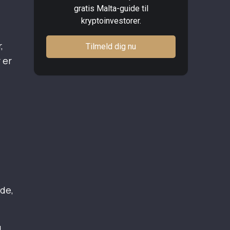
gratis Malta-guide til
kryptoinvestorer.
,
Tilmeld dig nu
 er
øde,
g