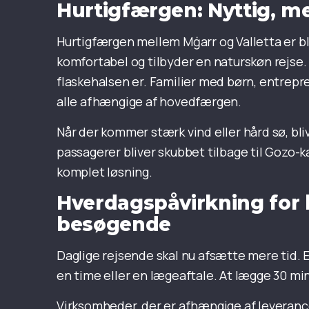
Hurtigfærgen: Nyttig, m
Hurtigfærgen mellem Mġarr og Valletta er bl
komfortabel og tilbyder en naturskøn rejse. 
flaskehalsen er. Familier med børn, entrep
alle afhængige af hovedfærgen.
Når der kommer stærk vind eller hård sø, bli
passagerer bliver skubbet tilbage til Gozo-
komplet løsning.
Hverdagspåvirkning for 
besøgende
Daglige rejsende skal nu afsætte mere tid. E
en time eller en lægeaftale. At lægge 30 min
Virksomheder, der er afhængige af leveranc