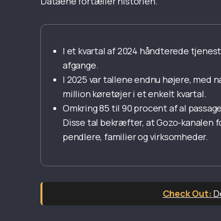
Dataene fortæller historien.
I et kvartal af 2024 håndterede tjene
afgange.
I 2025 var tallene endnu højere, med
million køretøjer i et enkelt kvartal.
Omkring 85 til 90 procent af al passag
Disse tal bekræfter, at Gozo-kanalen fo
pendlere, familier og virksomheder.
D